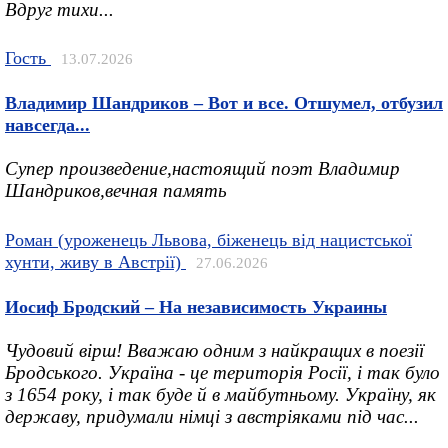
Вдруг тихи...
Гость
13.07.2026
Владимир Шандриков – Вот и все. Отшумел, отбузил
навсегда...
Супер произведение,настоящий поэт Владимир
Шандриков,вечная память
Роман (уроженець Львова, біженець від нацистської
хунти, живу в Австрії)
27.06.2026
Иосиф Бродский – На независимость Украины
Чудовий вірш! Вважаю одним з найкращих в поезії
Бродського. Україна - це територія Росії, і так було
з 1654 року, і так буде й в майбутньому. Україну, як
державу, придумали німці з австріяками під час...