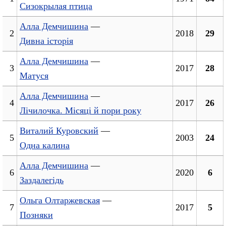
Сизокрылая птица
Алла Демчишина
—
2
2018
29
Дивна історія
Алла Демчишина
—
3
2017
28
Матуся
Алла Демчишина
—
4
2017
26
Лiчилочка. Мiсяцi й пори року
Виталий Куровский
—
5
2003
24
Одна калина
Алла Демчишина
—
6
2020
6
Заздалегідь
Ольга Олтаржевская
—
7
2017
5
Позняки