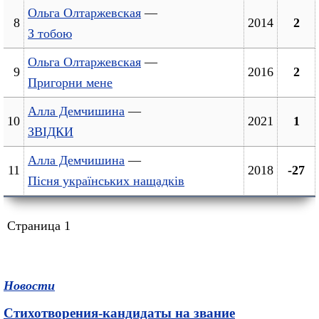
Ольга Олтаржевская
—
8
2014
2
З тобою
Ольга Олтаржевская
—
9
2016
2
Пригорни мене
Алла Демчишина
—
10
2021
1
ЗВІДКИ
Алла Демчишина
—
11
2018
-27
Пісня українських нащадків
Страница 1
Новости
Стихотворения-кандидаты на звание