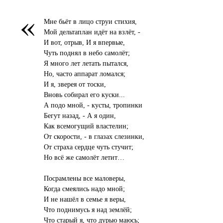
«
Мне бьёт в лицо струи стихия,
Мой дельтаплан идёт на взлёт, -
И вот, отрыв, И я впервые,
Чуть поднял в небо самолёт;
Я много лет летать пытался,
Но, часто аппарат ломался;
И я, зверея от тоски,
Вновь собирал его куски...
А подо мной, - кусты, тропинки
Бегут назад, - А я один,
Как всемогущий властелин;
От скорости, - в глазах слезинки,
От страха сердце чуть стучит;
Но всё же самолёт летит…
Посрамлены все маловеры,
Когда смеялись надо мной;
И не нашёл в семье я веры,
Что поднимусь я над землёй;
Что старый я, что дурью маюсь;