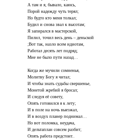
А там и я, бывало, каюсь,
Порой надежду чуть терял;
Но будто кто меня толкал;
Будил и снова звал к высотам;
Я запирался в мастерской,
Пилил, точил весь день – деньской
;Вот так, назло всем идиотам,
Работал десять лет подряд;
Мне не было пути назад…
Когда же мучили сомненья,
Молитву Богу я читал;
И чтобы знать судьбы свершенье,
Монетой жребий я бросал;
И следуя её совету,
Опять готовился я к лету;
И в поле на ночь выезжал,
И в воздух планер поднимал…
Но вот поломка, неудача,
И дельтаплан совсем разбит;
Опять работа предстоит..