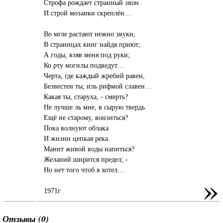
Строфа рождает странный звон
И строй мозаики скреплён…
Во мгле растают нежно звуки,
В страницах книг найдя приют;
А годы, взяв меня под руки;
Ко рту могилы подведут…
Черта, где каждый жребий равен,
Безвестен ты, иль рифмой славен…
Какая ты, старуха, - смерть?
Не лучше ль мне, в сырую твердь
Ещё не старому, вонзиться?
Пока волнуют облака
И жизни цепкая река
Манит живой воды напиться?
Желаний ширится предел; -
Но нет того чтоб я хотел…
»
1971г
Отзывы (0)