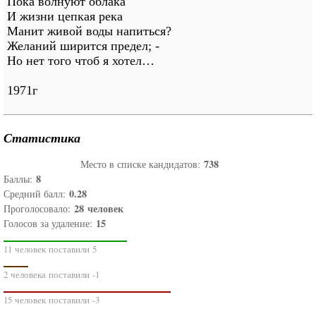
Пока волнуют облака
И жизни цепкая река
Манит живой воды напиться?
Желаний ширится предел; -
Но нет того чтоб я хотел…
1971г
Статистика
738
Место в списке кандидатов:
8
Баллы:
0.28
Средний балл:
28
человек
Проголосовало:
15
Голосов за удаление:
11 человек поставили 5
2 человека поставили -1
15 человек поставили -3