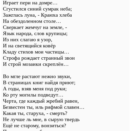
Играет пери на домре…
Сгустился синий сумрак неба;
Зажглась луна, - Краюха хлеба
На обездоленном столе…
Сверкает жемчуг на земле, -
Язык народа, слов крупицы;
Из них слагаю я узор,
И на светящийся ковёр
Кладу стихов мои частицы…
Строфа рождает странный звон
И строй мозаики скреплён…
Во мгле растают нежно звуки,
В страницах книг найдя приют;
А годы, взяв меня под руки;
Ко рту могилы подведут…
Черта, где каждый жребий равен,
Безвестен ты, иль рифмой славен…
Какая ты, старуха, - смерть?
Не лучше ль мне, в сырую твердь
Ещё не старому, вонзиться?