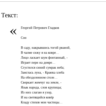
Текст:
«
Георгий Петрович Гладков
Сон
В саду, накрывшись тогой рваной,
В чалме сижу я на ковре…
Лицо ласкает шум фонтанный, -
Играет пери на домре…
Сгустился синий сумрак неба;
Зажглась луна, - Краюха хлеба
На обездоленном столе…
Сверкает жемчуг на земле, -
Язык народа, слов крупицы;
Из них слагаю я узор,
И на светящийся ковёр
Кладу стихов мои частицы…