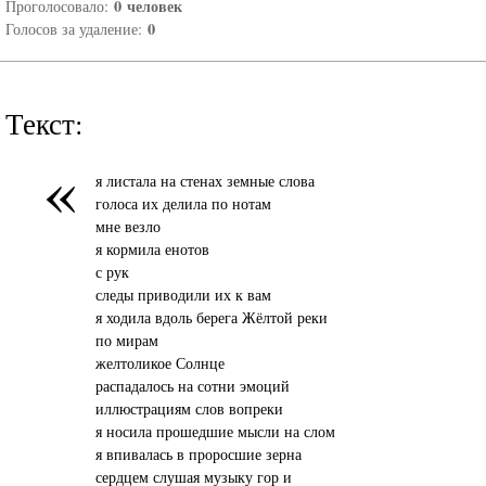
0
человек
Проголосовало:
0
Голосов за удаление:
Текст:
«
я листала на стенах земные слова
голоса их делила по нотам
мне везло
я кормила енотов
с рук
следы приводили их к вам
я ходила вдоль берега Жёлтой реки
по мирам
желтоликое Солнце
распадалось на сотни эмоций
иллюстрациям слов вопреки
я носила прошедшие мысли на слом
я впивалась в проросшие зерна
сердцем слушая музыку гор и