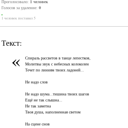
1
человек
Проголосовало:
0
Голосов за удаление:
1 человек поставил 5
Текст:
«
Спираль рассветов в танце лепестков,
Молитвы звук с небесных колоколен
Течет по линиям твоих ладоней...
Не надо слов
Не надо шума...тишина твоих шагов
Ещё не так слышна...
Не так заметна
Твоя душа, наполненная светом
На сцене снов