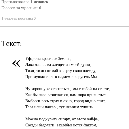
1
человек
Проголосовало:
0
Голосов за удаление:
1 человек поставил 3
Текст:
«
Уфф она красивее Земли ,
Лава лава лава хлещет из моей души,
Тихо, тихо снимай к черту свою одежду,
Приглушая свет, в падаем в карусель Мы,
Ну хорош уже стесняться , мы с тобой на старте,
Как бы пара разогнаться, нам пора признаться
Выбраси весь страх в окно, город видно спит,
Тела наши пажар , тут незачем тушить .
Можно подкурить сигару, от этого кайфа,
Соседи бедолаги, захлёбываются фактом,