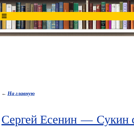
На главную
←
Сергей Есенин — Сукин с