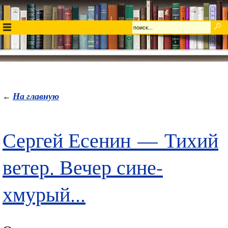
На главную
←
Сергей Есенин
—
Тихий
ветер. Вечер сине-
хмурый...