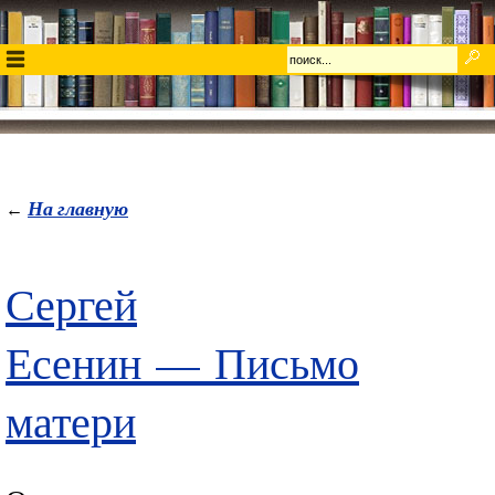
На главную
←
Сергей
Есенин
—
Письмо
матери