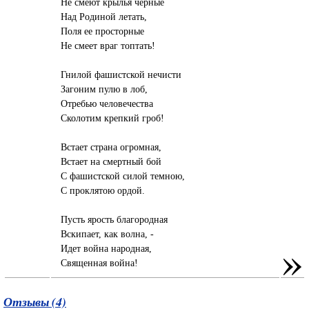
Не смеют крылья черные
Над Родиной летать,
Поля ее просторные
Не смеет враг топтать!
Гнилой фашистской нечисти
Загоним пулю в лоб,
Отребью человечества
Сколотим крепкий гроб!
Встает страна огромная,
Встает на смертный бой
С фашистской силой темною,
С проклятою ордой.
Пусть ярость благородная
Вскипает, как волна, -
»
Идет война народная,
Священная война!
Отзывы (4)