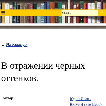
На главную
←
В отражении черных
оттенков.
Автор:
Юдин Иван -
ЮдVиН (xve kredo).