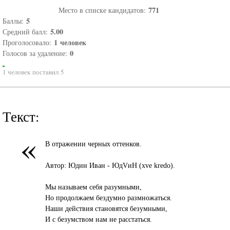
771
Место в списке кандидатов:
5
Баллы:
5.00
Средний балл:
1
человек
Проголосовало:
0
Голосов за удаление:
1 человек поставил 5
Текст:
«
В отражении черных оттенков.
Автор: Юдин Иван - ЮдVиН (xve kredo).
Мы называем себя разумными,
Но продолжаем бездумно размножаться.
Наши действия становятся безумными,
И с безумством нам не расстаться.