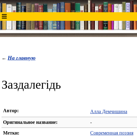
На главную
←
Заздалегідь
Автор:
Алла Демчишина
Оригинальное название:
-
Метки:
Современная поэзия