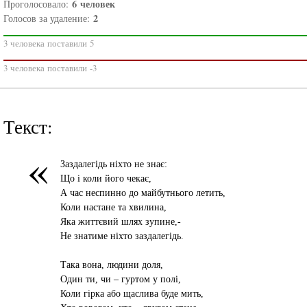
6
человек
Проголосовало:
2
Голосов за удаление:
3 человека поставили 5
3 человека поставили -3
Текст:
«
Заздалегідь ніхто не знає:
Що і коли його чекає,
А час неспинно до майбутнього летить,
Коли настане та хвилина,
Яка життєвий шлях зупине,-
Не знатиме ніхто заздалегідь.
Така вона, людини доля,
Один ти, чи – гуртом у полі,
Коли гірка або щаслива буде мить,