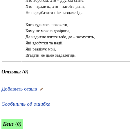
Хто ворогом, хто – другом стане,
Хто – зрадить, хто – загоїть рани,-
Не передбачити ніяк заздалегідь.
Кого судилось покохати,
Кому не можна довіряти,
Де надихне життя тебе, де – засмутить,
Які здобутки та надії,
Які реалізує мрії,
Вгадати не дано заздалегідь.
Отзывы (0)
Добавить отзыв
Сообщить об ошибке
Квиз (0)