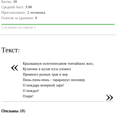
10
Баллы:
5.00
Средний балл:
2
человека
Проголосовало:
0
Голосов за удаление:
2 человека поставили 5
Текст:
«
Крылышкуя золотописьмом тончайших жил,
Кузнечик в кузов пуза уложил
Премного разных трав и вер.
Пинь-пинь-пинь - тарарахнул зензивер.
О неждарь вечерной зари!
»
О неждал!
Озари!
Отзывы (0)