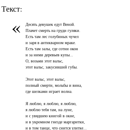
Текст:
«
Десять девушек едут Веной.
Плачет смерть на груди гуляки.
Есть там лес голубиных чучел
и заря в антикварном мраке.
Есть там залы, где сотни окон
и за ними деревьев купы...
О, возьми этот вальс,
этот вальс, закусивший губы.
Этот вальс, этот вальс,
полный смерти, мольбы и вина,
где шелками играет волна.
Я люблю, я люблю, я люблю,
я люблю тебя там, на луне,
и с увядшею книгой в окне,
и в укромном гнезде маргаритки,
и в том танце, что снится улитке...