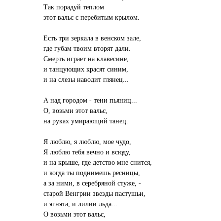
Так порадуй теплом
этот вальс с перебитым крылом.
Есть три зеркала в венском зале,
где губам твоим вторят дали.
Смерть играет на клавесине,
и танцующих красят синим,
и на слезы наводит глянец...
А над городом - тени пьяниц...
О, возьми этот вальс,
на руках умирающий танец.
Я люблю, я люблю, мое чудо,
Я люблю тебя вечно и всюду,
и на крыше, где детство мне снится,
и когда ты поднимешь ресницы,
а за ними, в серебряной стуже, -
старой Венгрии звезды пастушьи,
и ягнята, и лилии льда...
О возьми этот вальс,