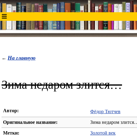
На главную
←
Зима недаром злится…
Автор:
Фёдор Тютчев
Оригинальное название:
Зима недаром злится
Метки:
Золотой век