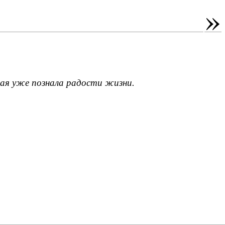
»
угая уже познала радости жизни.