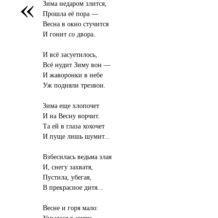
«
Зима недаром злится,
Прошла её пора —
Весна в окно стучится
И гонит со двора.
И всё засуетилось,
Всё нудит Зиму вон —
И жаворонки в небе
Уж подняли трезвон.
Зима еще хлопочет
И на Весну ворчит.
Та ей в глаза хохочет
И пуще лишь шумит...
Взбесилась ведьма злая
И, снегу захватя,
Пустила, убегая,
В прекрасное дитя...
Весне и горя мало:
Умылася в снегу