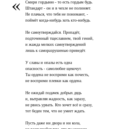
«
Смири гордыню - то есть гордым будь.
Штандарт - он и в чехле не полиняет.
Не плачься, что тебя не понимают, -
поймёт когда-нибудь хоть кто-нибудь.
Не самоутверждайся. Пропадёт,
подточенный тщеславием, твой гений,
и жажда мелких самоутверждений
лишь к саморазрушенью приведёт.
У славы и опалы есть одна
опасность - самолюбие щекочут.
Ты ордена не восприми как почесть,
не восприми плевки как ордена.
Не ожидай подачек добрых дядь
и, вытравляя жадность, как заразу,
не рвись урвать. Кто хочет всё и сразу,
тот беден тем, что не умеет ждать.
Пусть даже ни двора и ни кола,
не возвышайся тем, что ты унижен.