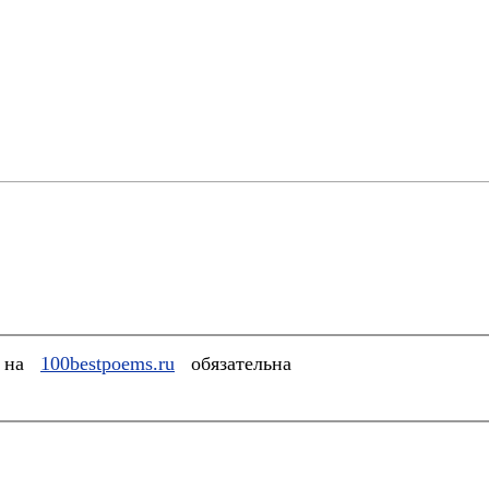
а на
100bestpoems.ru
обязательна