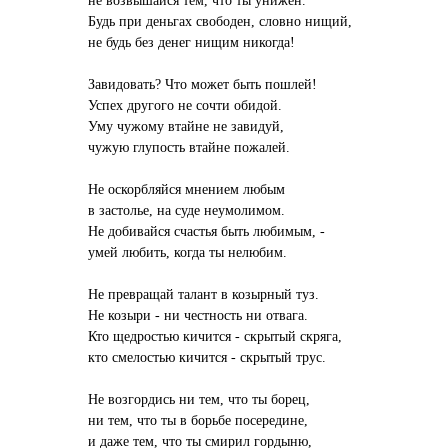
Будь при деньгах свободен, словно нищий,
не будь без денег нищим никогда!
Завидовать? Что может быть пошлей!
Успех другого не сочти обидой.
Уму чужому втайне не завидуй,
чужую глупость втайне пожалей.
Не оскорбляйся мнением любым
в застолье, на суде неумолимом.
Не добивайся счастья быть любимым, -
умей любить, когда ты нелюбим.
Не превращай талант в козырный туз.
Не козыри - ни честность ни отвага.
Кто щедростью кичится - скрытый скряга,
кто смелостью кичится - скрытый трус.
Не возгордись ни тем, что ты борец,
ни тем, что ты в борьбе посередине,
и даже тем, что ты смирил гордыню,