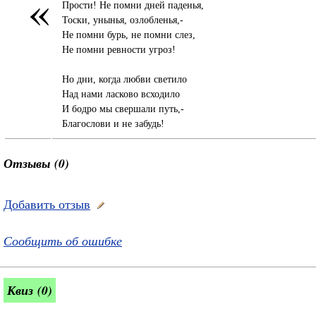
«
Прости! Не помни дней паденья,
Тоски, унынья, озлобленья,-
Не помни бурь, не помни слез,
Не помни ревности угроз!
Но дни, когда любви светило
Над нами ласково всходило
И бодро мы свершали путь,-
Благослови и не забудь!
Отзывы (0)
Добавить отзыв
Сообщить об ошибке
Квиз (0)