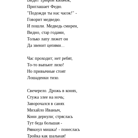
Приглашает Федю.
"Подожди ты нас часок!" -
Говорит медведю.
И пошли. Медведь смирен,
Видно, стар годами,
Только лапу лижет он
Да звенит цепями...
Час проходит; нет ребят,
То-то выпьют лихо!
Но привычные стоят
Лошаденки тихо.
Свечерело. Дрожь в конях,
Стужа злее на ночь;
Заворочался в санях
Михайло Иваныч,
Кони дернули; стряслась
Тут беда большая -
Рявкнул мишка! - понеслась
Тройка как шальная!