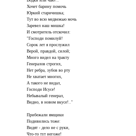
Хочет барину помочь
Юркий старичишка;
Тут во всю медвежью мочь
Заревел наш мишка!
И смотритель отскочил:
"Господи помилуй!
Сорок лет я прослужил
Верой, правдой, силой;
Много видел на тракту
Генералов строгих,
Нет ребра, зубов во рту
Не хватает многих,
А такого не видал,
Господи Исусе!
Небывалый генерал,
Видно, в новом вкусе!.."
Прибежали ямщики
Подивились тоже:
Видят - дело не с руки,
Что-то тут негоже!