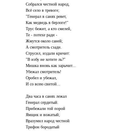
Собрался честной народ,
Всё село в тревоге;
"Генерал в санях ревет,
Как медведь в берлоге!"
Трус бежит, а кто смелей,
Те - потехе ради -
Жмутся около саней;
А смотритель сзади.
Струсил, издали кричит:
"В избу не хотите ль?"
Мишка вновь как зарычит...
Убежал смотритель!
Оробел и убежал,
И со всею свитой...
Два часа в санях лежал
Генерал сердитый.
Прибежали той порой
Ямщик и вожатый;
Вразумил народ честной
Трифон бородатый