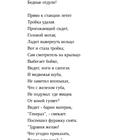
Бедные отдули!
Прямо к станции летит
Тройка удалая.
Проезжающий сидит,
Головой мотая;
Ладит вывернуть кольцо
Вот и стала тройка;
Сам смотритель на крыльцо
Выбегает бойко;
Видит, ноги в сапогах
И медвежья шуба,
Не заметил впопыхах,
Что с железом губа,
Не подумал: где ямщик
От коней гуляет?
Видит - барин материк,
"Генерал", - смекает.
Поспешил фуражку снять:
"Здравия желаю!
Что угодно приказать,
Водки или чаю?.."