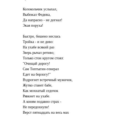
Колокольчик услыхал,
Выбежал Федюха,
Да напрасно - не догнал!
Экая поруха!
Быстро, бешено неслась
Тройка - и не диво:
На ухабе всякий раз
Зверь рычал ретиво;
Только стон кругом стоял:
"Очищай дорогу!
Сам Топтыгин-генерал
Едет на берлогу!"
Вздрогнет встречный мужичок,
Жутко станет бабе,
Как мохнатый седочок
Рявкнет на ухабе.
А коням подавно страх -
Не передохнули!
Верст пятнадцать на весь мах