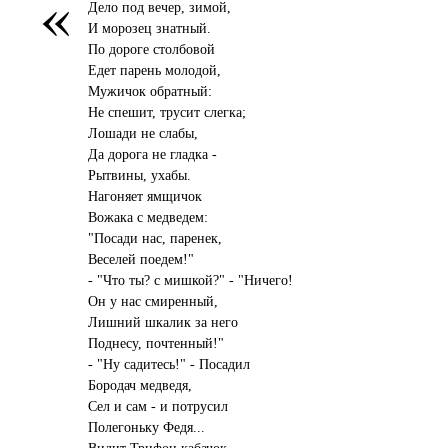
«
Дело под вечер, зимой,
И морозец знатный.
По дороге столбовой
Едет парень молодой,
Мужичок обратный:
Не спешит, трусит слегка;
Лошади не слабы,
Да дорога не гладка -
Рытвины, ухабы.
Нагоняет ямщичок
Вожака с медведем:
"Посади нас, паренек,
Веселей поедем!"
- "Что ты? с мишкой?" - "Ничего!
Он у нас смиренный,
Лишний шкалик за него
Поднесу, почтенный!"
- "Ну садитесь!" - Посадил
Бородач медведя,
Сел и сам - и потрусил
Полегоньку Федя...
Видит Трифон кабачок,