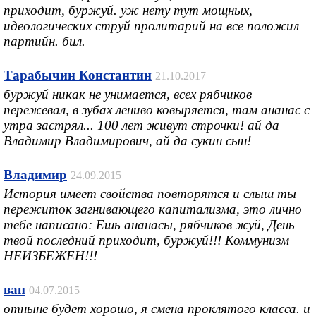
приходит, буржуй. уж нету тут мощных,
идеологических струй пролитарий на все положил
партийн. бил.
Тарабычин Константин
21.10.2017
буржуй никак не унимается, всех рябчиков
пережевал, в зубах лениво ковыряется, там ананас с
утра застрял... 100 лет живут строчки! ай да
Владимир Владимирович, ай да сукин сын!
Владимир
24.09.2015
История имеет свойства повторятся и слыш ты
пережиток загнивающего капитализма, это лично
тебе написано: Ешь ананасы, рябчиков жуй, День
твой последний приходит, буржуй!!! Коммунизм
НЕИЗБЕЖЕН!!!
ван
04.07.2015
отныне будет хорошо, я смена проклятого класса. и