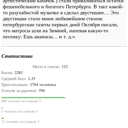
артистический кабачок.) стали приваливаться остатки
фешенебельного и богатого Петербурга. В такт какой-
то разухабистой музычке я сделал двустишие… Это
двустишие стало моим любимейшим стихом:
петербургские газеты первых дней Октября писали,
что матросы шли на Зимний, напевая какую-то
песенку: Ешь ананасы… и т. д.».
Статистика
112
Место в списке:
2283
Баллы:
1.33
Средний балл:
1704
человека
Проголосовало:
596
Голосов за удаление:
869 человек поставили 5
6 человек поставили 4
21 человек поставили 3