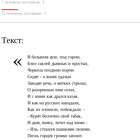
3 человека поставили -2
52 человека поставили -3
Текст:
«
В большом ауле, под горою,
Близ саклей дымных и простых,
Черкесы позднею порою
Сидят - о конях удалых
Заводят речь, о метких стрелах,
О разоренных ими селах;
И с ними как дрался казак,
И как на русских нападали,
Как их пленили, побеждали. -
- Курят беспечно свой табак,
И дым, виясь, летит над ними -
- Иль, стукнув шашками своими,
Песнь горцев громко запоют.