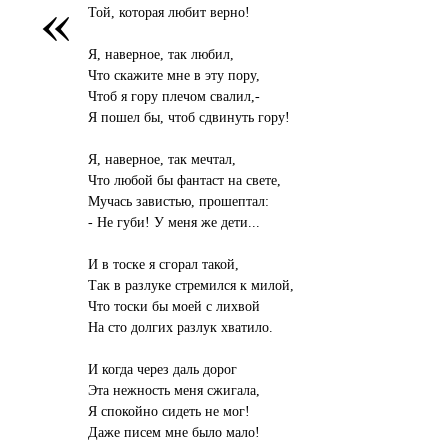
«
Той, которая любит верно!
Я, наверное, так любил,
Что скажите мне в эту пору,
Чтоб я гору плечом свалил,-
Я пошел бы, чтоб сдвинуть гору!
Я, наверное, так мечтал,
Что любой бы фантаст на свете,
Мучась завистью, прошептал:
- Не губи! У меня же дети...
И в тоске я сгорал такой,
Так в разлуке стремился к милой,
Что тоски бы моей с лихвой
На сто долгих разлук хватило.
И когда через даль дорог
Эта нежность меня сжигала,
Я спокойно сидеть не мог!
Даже писем мне было мало!