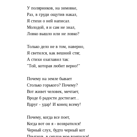
У полярников, на зимовке,
Раз, в груди ощутив накал,
Я стихи о ней написал.
Молодой, я и сам не знал,
Ловко вышло или не ловко?
Только дело не в том, наверно,
Я светился, как вешний стяг,
А стихи озаглавил так:
"Той, которая любит верно!"
Почему на земле бывает
Столько горького? Почему?
Вот живет человек, мечтает,
Вроде б радости достигает...
Вдруг - удар! И конец всему!
Почему, когда все поет,
Когда вот он я - возвратился!
Черный слух, будто черный кот
Прыгнув, в сердце мое вцепился!