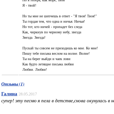
Я - твой!
Но ты мне не шепчешь в ответ - "Я твоя! Твоя!"
Ты гордая тем, что одна и ничья. Ничья!
Но тот, кто ничей - пропадет без следа
Как, чиркнув по черному небу, звезда
Звезда. Звезда!
Пускай ты совсем не приходишь ко мне. Ко мне!
Пишу тебе письма веслом на волне. Волне!
Ты на берег выйди и чаек лови
Как будто летящие письма любви
Любви. Любви!
Отзывы (1)
Галина
28.05.2017
супер! эту песню я пела в детстве,снова окунулась в