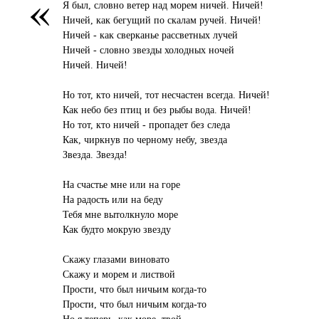
«
Я был, словно ветер над морем ничей. Ничей!
Ничей, как бегущий по скалам ручей. Ничей!
Ничей - как сверканье рассветных лучей
Ничей - словно звезды холодных ночей
Ничей. Ничей!
Но тот, кто ничей, тот несчастен всегда. Ничей!
Как небо без птиц и без рыбы вода. Ничей!
Но тот, кто ничей - пропадет без следа
Как, чиркнув по черному небу, звезда
Звезда. Звезда!
На счастье мне или на горе
На радость или на беду
Тебя мне вытолкнуло море
Как будто мокрую звезду
Скажу глазами виновато
Скажу и морем и листвой
Прости, что был ничьим когда-то
Прости, что был ничьим когда-то
Но я теперь, как море, твой