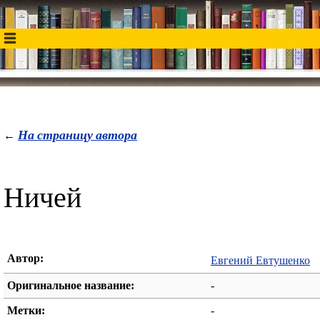
На страницу автора
←
Ничей
Автор:
Евгений Евтушенко
Оригинальное название:
-
Метки:
-