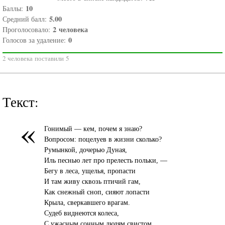
10
Баллы:
5.00
Средний балл:
2
человека
Проголосовало:
0
Голосов за удаление:
2 человека поставили 5
Текст:
«
Гонимый — кем, почем я знаю?
Вопросом: поцелуев в жизни сколько?
Румынкой, дочерью Дуная,
Иль песнью лет про прелесть польки, —
Бегу в леса, ущелья, пропасти
И там живу сквозь птичий гам,
Как снежный сноп, сияют лопасти
Крыла, сверкавшего врагам.
Судеб виднеются колеса,
С ужасным сонным людям свистом