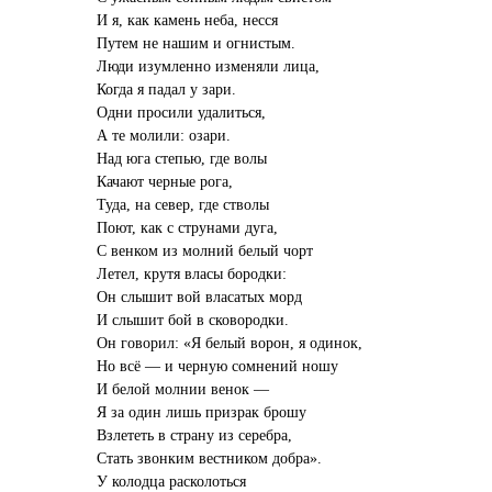
И я, как камень неба, несся
Путем не нашим и огнистым.
Люди изумленно изменяли лица,
Когда я падал у зари.
Одни просили удалиться,
А те молили: озари.
Над юга степью, где волы
Качают черные рога,
Туда, на север, где стволы
Поют, как с струнами дуга,
С венком из молний белый чорт
Летел, крутя власы бородки:
Он слышит вой власатых морд
И слышит бой в сковородки.
Он говорил: «Я белый ворон, я одинок,
Но всё — и черную сомнений ношу
И белой молнии венок —
Я за один лишь призрак брошу
Взлететь в страну из серебра,
Стать звонким вестником добра».
У колодца расколоться