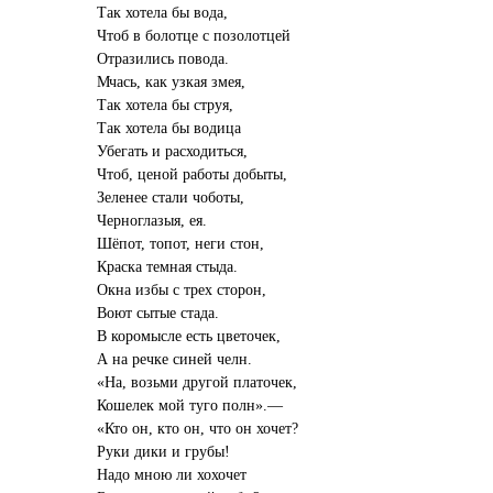
Так хотела бы вода,
Чтоб в болотце с позолотцей
Отразились повода.
Мчась, как узкая змея,
Так хотела бы струя,
Так хотела бы водица
Убегать и расходиться,
Чтоб, ценой работы добыты,
Зеленее стали чоботы,
Черноглазыя, ея.
Шёпот, топот, неги стон,
Краска темная стыда.
Окна избы с трех сторон,
Воют сытые стада.
В коромысле есть цветочек,
А на речке синей челн.
«На, возьми другой платочек,
Кошелек мой туго полн».—
«Кто он, кто он, что он хочет?
Руки дики и грубы!
Надо мною ли хохочет