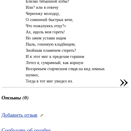
Близко тятькиной избы?
Или? или я отвечу
Чернооку молодцу,
О сомнений быстрых вече,
Что пожалуюсь отцу?»
Ах, юдоль моя гореть!
Но зачем устами ищем
Пыль, гонимую кладбищем,
Знойным пламенем стереть?
И в этот миг к пределам горшим
Летел я, сумрачный, как коршун.
Воззреньем старческим глядя на вид земных
»
шумих,
Тогда в тот миг увидел их.
Отзывы (0)
Добавить отзыв
Сообщить об ошибке