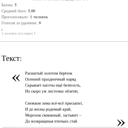
5
Баллы:
5.00
Средний балл:
1
человек
Проголосовало:
0
Голосов за удаление:
1 человек поставил 5
Текст:
«
Расшитый золотом берёзок
Осенний праздничный наряд
Скрывает наготы ещё белёсость,
Но скоро уж листочки облетят,
Снежком зима всё-всё присыпит,
И до весны родимый край,
»
Морозом скованный, застынет –
До возвращенья птичьих стай.