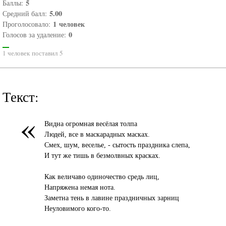
5
Баллы:
5.00
Средний балл:
1
человек
Проголосовало:
0
Голосов за удаление:
1 человек поставил 5
Текст:
«
Видна огромная весёлая толпа
Людей, все в маскарадных масках.
Смех, шум, веселье, - сытость праздника слепа,
И тут же тишь в безмолвных красках.
Как величаво одиночество средь лиц,
Напряжена немая нота.
Заметна тень в лавине праздничных зарниц
Неуловимого кого-то.