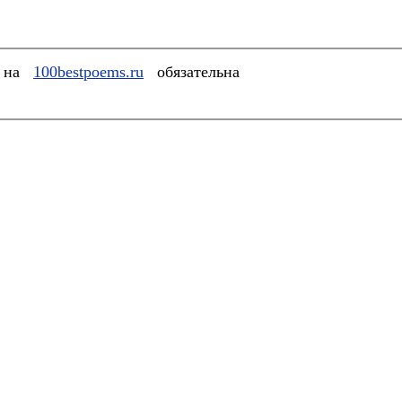
а на
100bestpoems.ru
обязательна