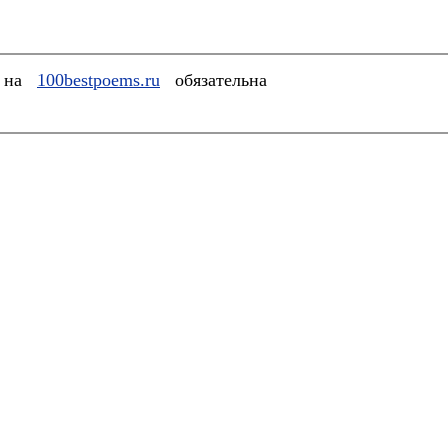
а на
100bestpoems.ru
обязательна