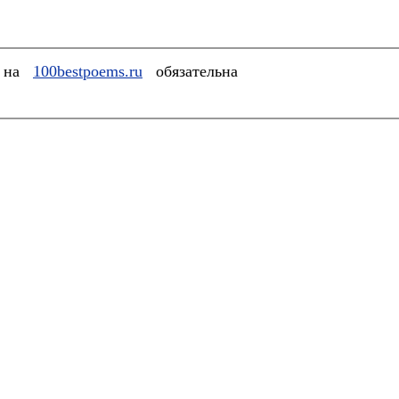
а на
100bestpoems.ru
обязательна