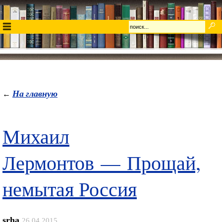
На главную
←
Михаил
Лермонтов — Прощай,
немытая Россия
srha
26.04.2015