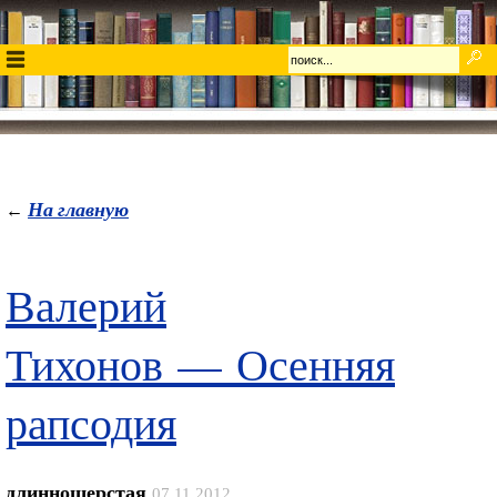
На главную
←
Валерий
Тихонов — Осенняя
рапсодия
длинношерстая
07.11.2012