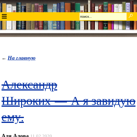
На главную
←
Александр
Широких — А я завидую
ему.
Аля Алова
11.02.2020