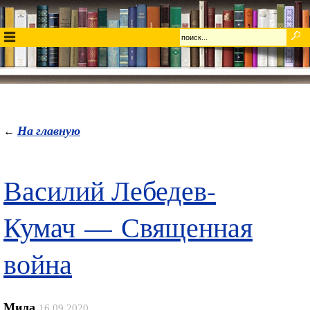
На главную
←
Василий Лебедев-
Кумач — Священная
война
Мила
16.09.2020