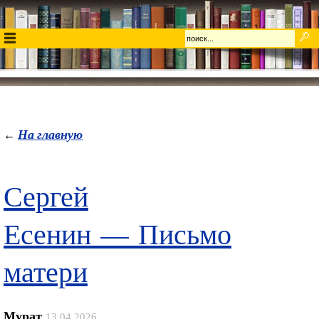
На главную
←
Сергей
Есенин — Письмо
матери
Мурат
13.04.2026