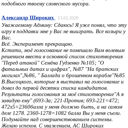
подобного твоему словесного мусора.
Александр Широких
13.02.2020
Уважаемому Админу: Сдаюсь! Я уже понял, что эту
игру в поддавки мне у Вас не выиграть. Все козыри у
Вас.
Всё. Эксперимент прекращаю.
Кстати, моё голосование не помешало Вам волевым
решением ввести в основной список стихотворения
"Перед атакой" Семёна Гудзенко №105; "О
фатальных датах и цифрах", №87 "На братских
могилах",№86, " Баллада о брошенном корабле"№85
В.Высоцкого, которые я выставил на голосование и
довел до первой десятки списка кандидатов.
Результаты голосования за моё стихотворение"А я
завидую ему" (693-За; 221-Против; 693-221=472;
472х5=2360балла у меня должно быть, а на самом
деле 1278. 2360-1278=1082 балла Вы у меня съели.
Подумайте над совершенствованием системы.
Желаю успехов. С уважением, АС Широких