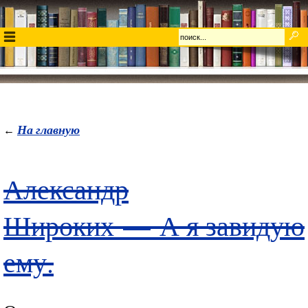
На главную
←
Александр
Широких
—
А я завидую
ему.