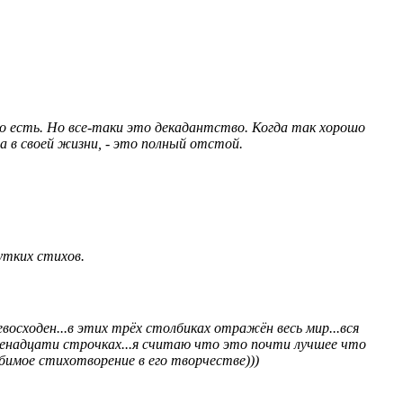
о есть. Но все-таки это декадантство. Когда так хорошо
 в своей жизни, - это полный отстой.
утких стихов.
осходен...в этих трёх столбиках отражён весь мир...вся
двенадцати строчках...я считаю что это почти лучшее что
юбимое стихотворение в его творчестве)))