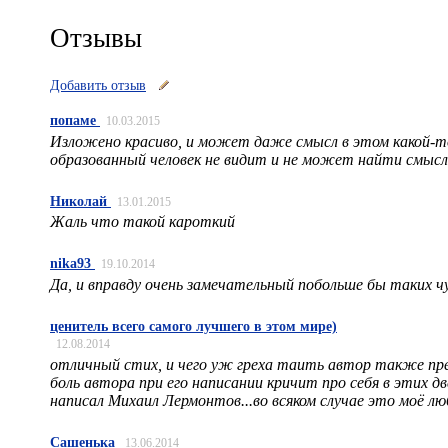
Отзывы
Добавить отзыв
попаме
10.03.2015
Изложено красиво, и может даже смысл в этом какой-т
образованный человек не видит и не может найти смысла
Николай
13.01.2015
Жаль что такой кароткий
nika93
19.10.2014
Да, и вправду очень замечательный побольше бы таких ч
ценитель всего самого лучшего в этом мире)
12.08.2014
отличный стих, и чего уж греха таить автор также прев
боль автора при его написании кричит про себя в этих 
написал Михаил Лермонтов...во всяком случае это моё л
Сашенька
13.06.2014