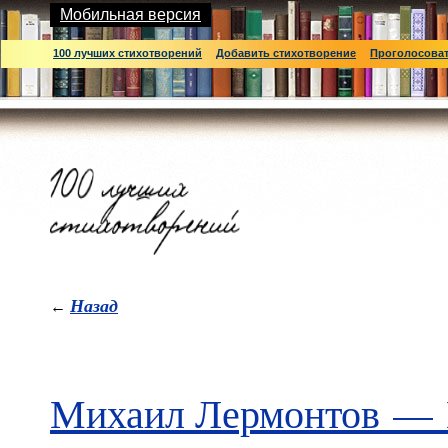
Мобильная версия
100 лучших стихотворений
Добавить стихотворение
Проголосова
Назад
←
Михаил Лермонтов
—