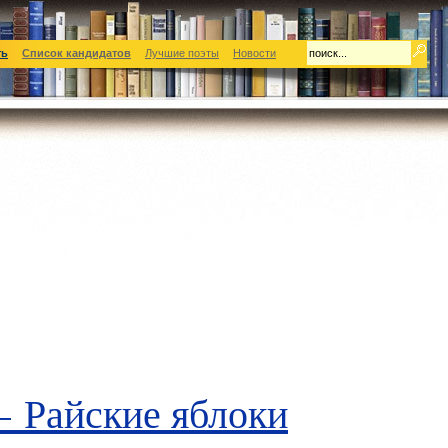
ть
Список кандидатов
Лучшие поэты
Новости
—
Райские яблоки