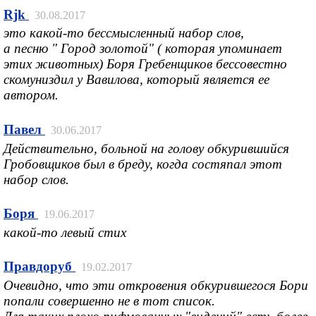
Rjk
30.08.2017
это какой-то бессмысленный набор слов,
а песню " Город золотой" ( которая упоминает
этих животных) Боря Гребенщиков бессовестно
скомуниздил у Вавилова, который является ее
автором.
Павел
30.06.2017
Действительно, больной на голову обкурившийся
Гробовщиков был в бреду, когда состяпал этот
набор слов.
Боря
19.06.2017
какой-то левый стих
Правдоруб
19.02.2017
Очевидно, что эти откровения обкурившегося Бори
попали совершенно не в тот список.