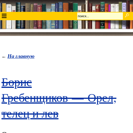
На главную
←
Борис
Гребенщиков
—
Орел,
телец и лев