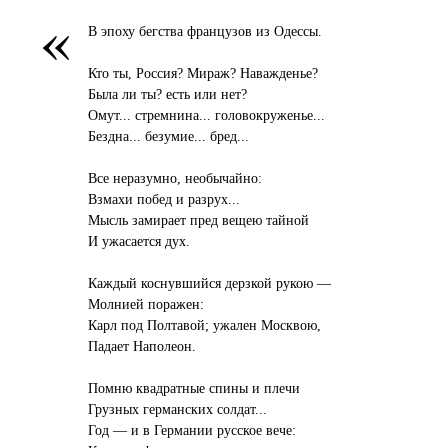
«
В эпоху бегства французов из Одессы.
Кто ты, Россия? Мираж? Наважденье?
Была ли ты? есть или нет?
Омут... стремнина... головокруженье...
Бездна... безумие... бред...
Все неразумно, необычайно:
Взмахи побед и разрух...
Мысль замирает пред вещею тайной
И ужасается дух.
Каждый коснувшийся дерзкой рукою —
Молнией поражен:
Карл под Полтавой; ужален Москвою,
Падает Наполеон.
Помню квадратные спины и плечи
Грузных германских солдат...
Год — и в Германии русское вече: