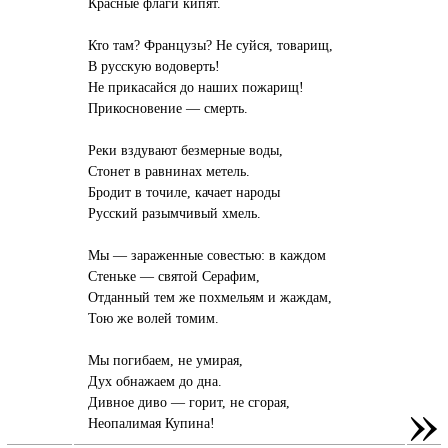
Красные флаги кипят.
Кто там? Французы? Не суйся, товарищ,
В русскую водоверть!
Не прикасайся до наших пожарищ!
Прикосновение — смерть.
Реки вздувают безмерные воды,
Стонет в равнинах метель.
Бродит в точиле, качает народы
Русский разымчивый хмель.
Мы — зараженные совестью: в каждом
Стеньке — святой Серафим,
Отданный тем же похмельям и жаждам,
Тою же волей томим.
Мы погибаем, не умирая,
Дух обнажаем до дна.
»
Дивное диво — горит, не сгорая,
Неопалимая Купина!