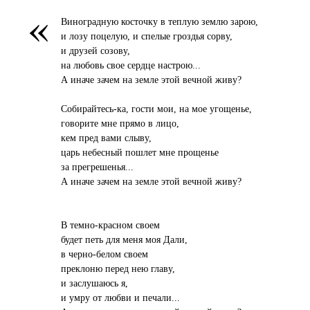
«
Виноградную косточку в теплую землю зарою,
и лозу поцелую, и спелые гроздья сорву,
и друзей созову,
на любовь свое сердце настрою...
А иначе зачем на земле этой вечной живу?
Собирайтесь-ка, гости мои, на мое угощенье,
говорите мне прямо в лицо,
кем пред вами слыву,
царь небесный пошлет мне прощенье
за прегрешенья...
А иначе зачем на земле этой вечной живу?
В темно-красном своем
будет петь для меня моя Дали,
в черно-белом своем
преклоню перед нею главу,
и заслушаюсь я,
и умру от любви и печали...