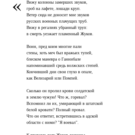
«
Вижу колонны замерших звуков,
гроб на лафете, лошади круп.
Ветер сюда не доносит мне звуков
русских военных плачущих труб.
Вижу в регалиях убранный труп:
в смерть уезжает пламенный Жуков.
Воин, пред коим многие пали
стены, хоть меч был вражьих тупей,
блеском маневра о Ганнибале
напоминавший средь волжских степей.
Кончивший дни свои глухо в опале,
как Велизарий или Помпей.
Сколько он пролил крови солдатской
в землю чужую! Что ж, горевал?
Вспомнил ли их, умирающий в штатской
белой кровати? Полный провал.
Что он ответит, встретившись в адской
области с ними? "Я воевал".
К правому делу Жуков десницы