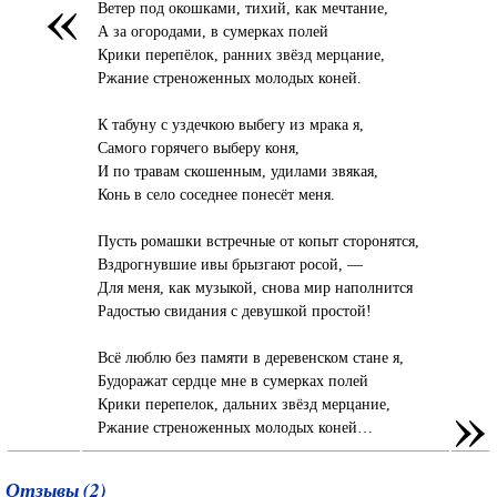
«
Ветер под окошками, тихий, как мечтание,
А за огородами, в сумерках полей
Крики перепёлок, ранних звёзд мерцание,
Ржание стреноженных молодых коней.
К табуну с уздечкою выбегу из мрака я,
Самого горячего выберу коня,
И по травам скошенным, удилами звякая,
Конь в село соседнее понесёт меня.
Пусть ромашки встречные от копыт сторонятся,
Вздрогнувшие ивы брызгают росой, —
Для меня, как музыкой, снова мир наполнится
Радостью свидания с девушкой простой!
Всё люблю без памяти в деревенском стане я,
Будоражат сердце мне в сумерках полей
»
Крики перепелок, дальних звёзд мерцание,
Ржание стреноженных молодых коней…
Отзывы (2)