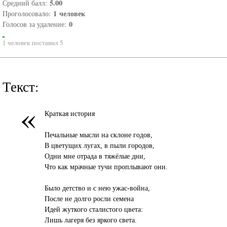
5.00
Средний балл:
1
человек
Проголосовало:
0
Голосов за удаление:
1 человек поставил 5
Текст:
«
Краткая история
Печальные мысли на склоне годов,
В цветущих лугах, в пыли городов,
Одни мне отрада в тяжёлые дни,
Что как мрачные тучи проплывают они.
Было детство и с нею ужас-война,
После не долго росли семена
Идей жуткого сталистого цвета:
Лишь лагеря без яркого света.