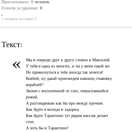
1
человек
Проголосовало:
0
Голосов за удаление:
1 человек поставил 5
Текст:
«
Мы в очереди друг к другу словно в Мавзолей.
У тебя я одна из многих, и ты у меня такой же.
Но прикоснуться к тебе иногда так хочется!
Ковбой, ну давай произведем наконец стыковку
кораблей?
Звоню с воспаленной от слез, невыспавшейся
рожей,
А разговариваю как бы про между прочим.
Как будто я молода и задорна,
Как будто Тарантино тут рядом массаж делает
стоп.
А хоть бы и Тарантино!