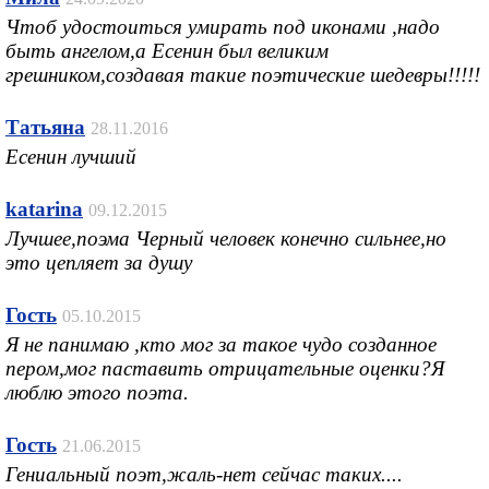
Чтоб удостоиться умирать под иконами ,надо
быть ангелом,а Есенин был великим
грешником,создавая такие поэтические шедевры!!!!!
Татьяна
28.11.2016
Есенин лучший
katarina
09.12.2015
Лучшее,поэма Черный человек конечно сильнее,но
это цепляет за душу
Гость
05.10.2015
Я не панимаю ,кто мог за такое чудо созданное
пером,мог паставить отрицательные оценки?Я
люблю этого поэта.
Гость
21.06.2015
Гениальный поэт,жаль-нет сейчас таких....