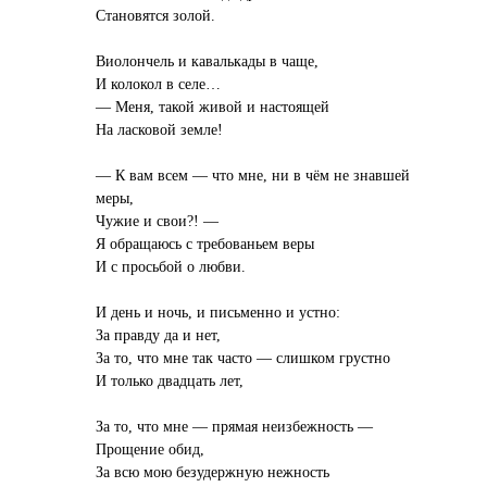
Становятся золой.
Виолончель и кавалькады в чаще,
И колокол в селе…
— Меня, такой живой и настоящей
На ласковой земле!
— К вам всем — что мне, ни в чём не знавшей
меры,
Чужие и свои?! —
Я обращаюсь с требованьем веры
И с просьбой о любви.
И день и ночь, и письменно и устно:
За правду да и нет,
За то, что мне так часто — слишком грустно
И только двадцать лет,
За то, что мне — прямая неизбежность —
Прощение обид,
За всю мою безудержную нежность