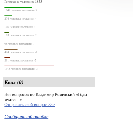
1833
Голосов за удаление:
1048 человек поставили 5
274 человека поставили 4
106 человек поставили 3
163 человека поставили 2
98 человек поставили 1
494 человека поставили -1
211 человек поставили -2
1918 человек поставили -3
Квиз (0)
Нет вопросов по Владимир Роменский «Годы
мчатся...»
Отправить свой вопрос >>>
Сообщить об ошибке