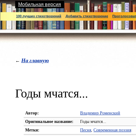
Мобильная версия
100 лучших стихотворений
Добавить стихотворение
Проголосова
На главную
←
Годы мчатся...
Автор:
Владимир Роменский
Оригинальное название:
Годы мчатся...
Метки:
Песня
,
Современная поэзия