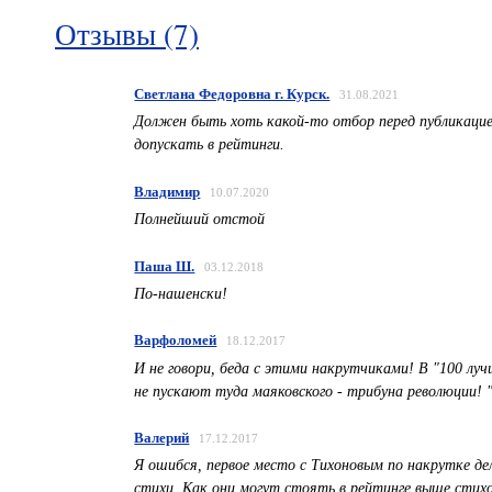
Отзывы (7)
Светлана Федоровна г. Курск.
31.08.2021
Должен быть хоть какой-то отбор перед публикацией
допускать в рейтинги.
Владимир
10.07.2020
Полнейший отстой
Паша Ш.
03.12.2018
По-нашенски!
Варфоломей
18.12.2017
И не говори, беда с этими накрутчиками! В "100 лу
не пускают туда маяковского - трибуна революции! 
Валерий
17.12.2017
Я ошибся, первое место с Тихоновым по накрутке де
стихи. Как они могут стоять в рейтинге выше стихо