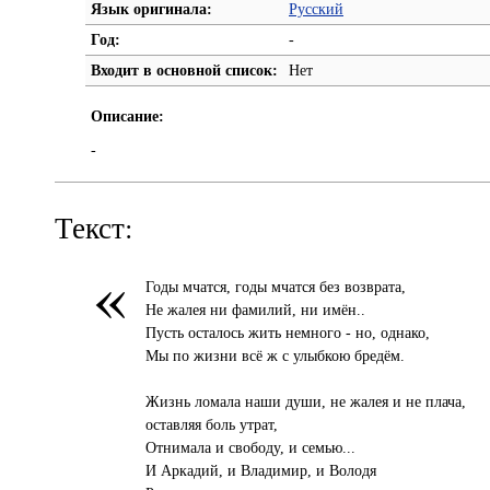
Язык оригинала:
Русский
Год:
-
Входит в основной список:
Нет
Описание:
-
Текст:
«
Годы мчатся, годы мчатся без возврата,
Не жалея ни фамилий, ни имён..
Пусть осталось жить немного - но, однако,
Мы по жизни всё ж с улыбкою бредём.
Жизнь ломала наши души, не жалея и не плача,
оставляя боль утрат,
Отнимала и свободу, и семью...
И Аркадий, и Владимир, и Володя