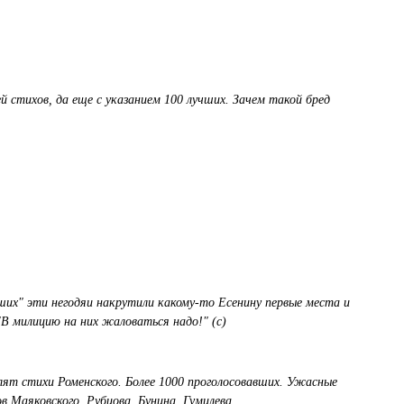
 стихов, да еще с указанием 100 лучших. Зачем такой бред
чших" эти негодяи накрутили какому-то Есенину первые места и
"В милицию на них жаловаться надо!" (с)
лят стихи Роменского. Более 1000 проголосовавших. Ужасные
в Маяковского, Рубцова, Бунина, Гумилева.