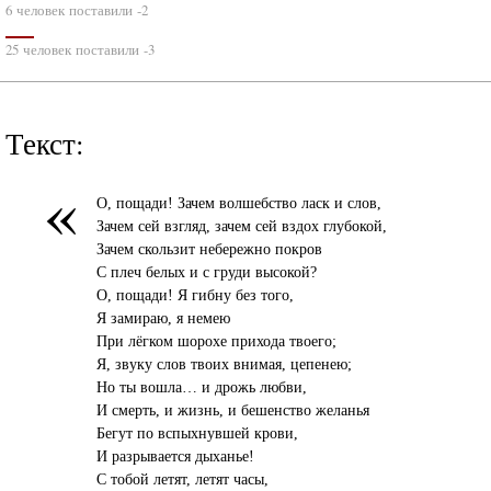
6 человек поставили -2
25 человек поставили -3
Текст:
«
О, пощади! Зачем волшебство ласк и слов,
Зачем сей взгляд, зачем сей вздох глубокой,
Зачем скользит небережно покров
С плеч белых и с груди высокой?
О, пощади! Я гибну без того,
Я замираю, я немею
При лёгком шорохе прихода твоего;
Я, звуку слов твоих внимая, цепенею;
Но ты вошла… и дрожь любви,
И смерть, и жизнь, и бешенство желанья
Бегут по вспыхнувшей крови,
И разрывается дыханье!
С тобой летят, летят часы,