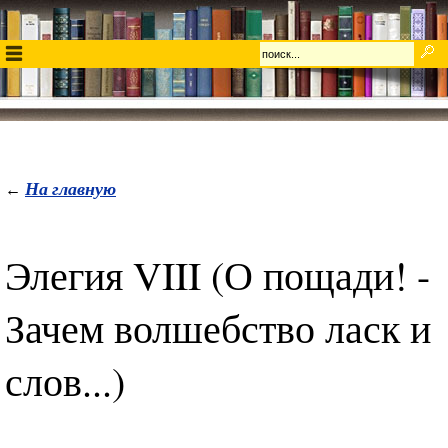
На главную
←
Элегия VIII (О пощади! -
Зачем волшебство ласк и
слов...)