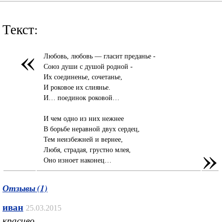
Текст:
«
Любовь, любовь — гласит преданье -
Союз души с душой родной -
Их соединенье, сочетанье,
И роковое их слиянье.
И… поединок роковой…
И чем одно из них нежнее
В борьбе неравной двух сердец,
Тем неизбежней и вернее,
»
Любя, страдая, грустно млея,
Оно изноет наконец…
Отзывы (1)
иван
25.03.2015
красиво