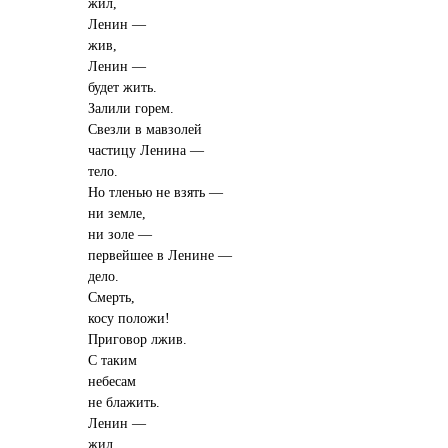
жил,
Ленин —
жив,
Ленин —
будет жить.
Залили горем.
Свезли в мавзолей
частицу Ленина —
тело.
Но тленью не взять —
ни земле,
ни золе —
первейшее в Ленине —
дело.
Смерть,
косу положи!
Приговор лжив.
С таким
небесам
не блажить.
Ленин —
жил,