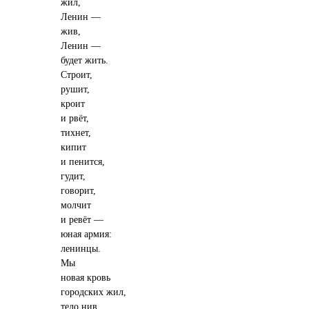
жил,
Ленин —
жив,
Ленин —
будет жить.
Строит,
рушит,
кроит
и рвёт,
тихнет,
кипит
и пенится,
гудит,
говорит,
молчит
и ревёт —
юная армия:
ленинцы.
Мы
новая кровь
городских жил,
тело нив,