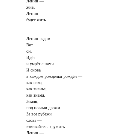
Ленин —
жив,
Ленин —
будет жить.
Ленин рядом.
Вот
он.
Идёт
и умрёт с нами.
И снова
в каждом рожденьи рождён —
как сила,
как знанье,
как знамя.
Земля,
под ногами дрожи.
За все рубежи
слова —
взвивайтесь кружить.
Ленин —