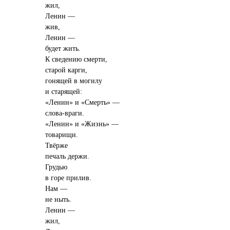
жил,
Ленин —
жив,
Ленин —
будет жить.
К сведению смерти,
старой карги,
гонящей в могилу
и старящей:
«Ленин» и «Смерть» —
слова-враги.
«Ленин» и «Жизнь» —
товарищи.
Твёрже
печаль держи.
Грудью
в горе прилив.
Нам —
не ныть.
Ленин —
жил,