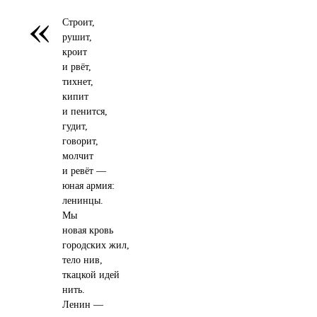
«
Строит,
рушит,
кроит
и рвёт,
тихнет,
кипит
и пенится,
гудит,
говорит,
молчит
и ревёт —
юная армия:
ленинцы.
Мы
новая кровь
городских жил,
тело нив,
ткацкой идей
нить.
Ленин —