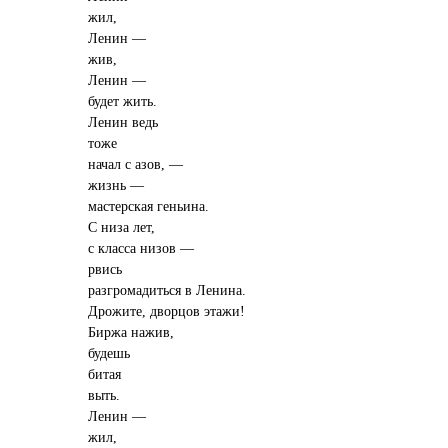
жил,
Ленин —
жив,
Ленин —
будет жить.
Ленин ведь
тоже
начал с азов, —
жизнь —
мастерская геньина.
С низа лет,
с класса низов —
рвись
разгромадиться в Ленина.
Дрожите, дворцов этажи!
Биржа нажив,
будешь
битая
выть.
Ленин —
жил,