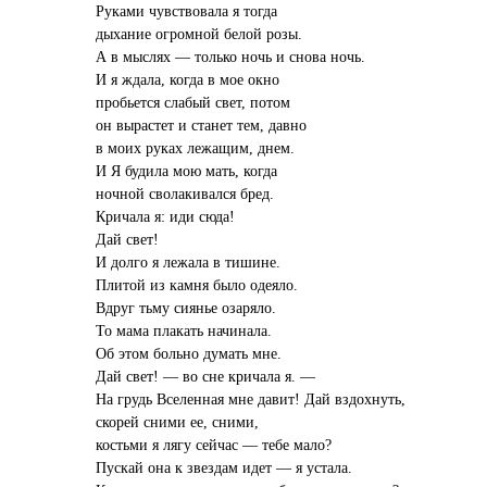
Руками чувствовала я тогда
дыхание огромной белой розы.
А в мыслях — только ночь и снова ночь.
И я ждала, когда в мое окно
пробьется слабый свет, потом
он вырастет и станет тем, давно
в моих руках лежащим, днем.
И Я будила мою мать, когда
ночной сволакивался бред.
Кричала я: иди сюда!
Дай свет!
И долго я лежала в тишине.
Плитой из камня было одеяло.
Вдруг тьму сиянье озаряло.
То мама плакать начинала.
Об этом больно думать мне.
Дай свет! — во сне кричала я. —
На грудь Вселенная мне давит! Дай вздохнуть,
скорей сними ее, сними,
костьми я лягу сейчас — тебе мало?
Пускай она к звездам идет — я устала.