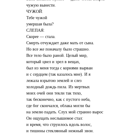
чужую вынести.
ЧУЖОЙ:
Тебе чужой
умершая была?
СЛЕПАЯ:
Скорее — стала.
Смерть отчуждает даже мать от сына.
Но все же поначалу было страшно.
Все тело было раной. Целый мир,
который цвел и зрел в вещах,
был из меня тогда с корнями вырван
и с сердцем (так казалось мне). И я
лежала взрытою землей и слез
холодный дождь пила. Из мертвых
моих очей они текли так тихо,
так бесконечно, как с пустого неба,
где бог скончался, облака могли бы
на землю падать. Слух мой странно вырос
Он ощущать неслышимое стал:
и время, что струилось вдоль волос,
и тишины стеклянный нежный звон.