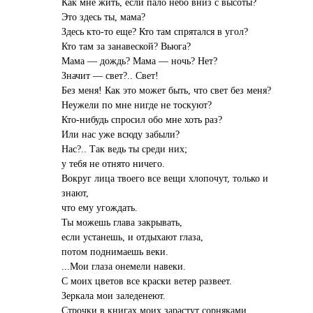
Как мне жить, если пало небо вниз с высоты?
Это здесь ты, мама?
Здесь кто-то еще? Кто там спрятался в угол?
Кто там за занавеской? Вьюга?
Мама — дождь? Мама — ночь? Нет?
Значит — свет?.. Свет!
Без меня! Как это может быть, что свет без меня?
Неужели по мне нигде не тоскуют?
Кто-нибудь спросил обо мне хоть раз?
Или нас уже всюду забыли?
Нас?.. Так ведь ты среди них;
у тебя не отнято ничего.
Вокруг лица твоего все вещи хлопочут, только и
знают,
что ему угождать.
Ты можешь глава закрывать,
если устанешь, и отдыхают глаза,
потом поднимаешь веки.
...Мои глаза онемели навеки.
С моих цветов все краски ветер развеет.
Зеркала мои заледенеют.
Строчки в книгах моих зарастут сорняками.